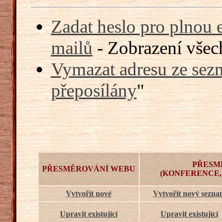
Zadat heslo pro plnou 
mailů
- Zobrazení všech
Vymazat adresu ze sezn
přeposílány
"
PŘESM
PŘESMĚROVÁNÍ WEBU
(KONFERENCE,
Vytvořit nové
Vytvořit nový sezn
Upravit existující
Upravit existující