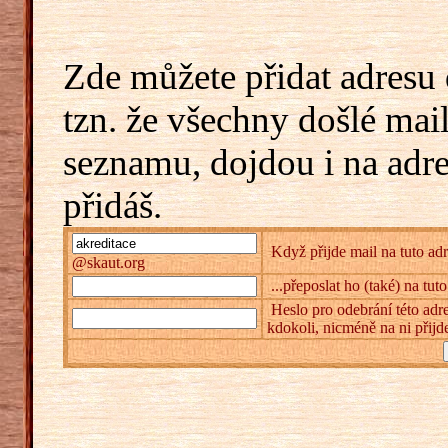
Zde můžete přidat adresu 
tzn. že všechny došlé mai
seznamu, dojdou i na adr
přidáš.
Když přijde mail na tuto adr
@skaut.org
...přeposlat ho (také) na tut
Heslo pro odebrání této adre
kdokoli, nicméně na ni přijd