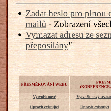
Zadat heslo pro plnou 
mailů
- Zobrazení všech
Vymazat adresu ze sezn
přeposílány
"
PŘESM
PŘESMĚROVÁNÍ WEBU
(KONFERENCE,
Vytvořit nové
Vytvořit nový sezn
Upravit existující
Upravit existující