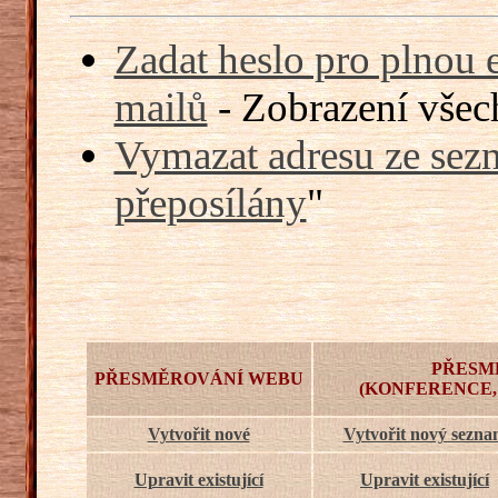
Zadat heslo pro plnou 
mailů
- Zobrazení všech
Vymazat adresu ze sezn
přeposílány
"
PŘESM
PŘESMĚROVÁNÍ WEBU
(KONFERENCE,
Vytvořit nové
Vytvořit nový sezn
Upravit existující
Upravit existující