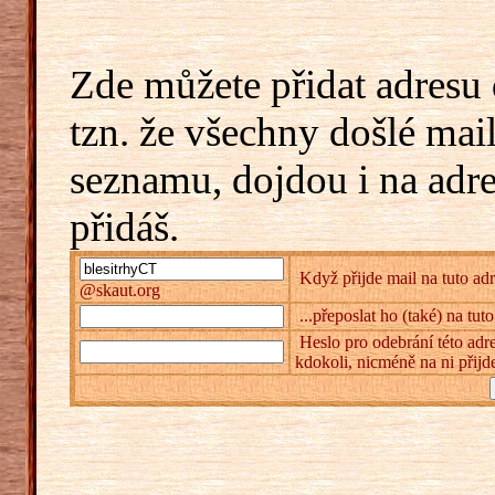
Zde můžete přidat adresu 
tzn. že všechny došlé mai
seznamu, dojdou i na adr
přidáš.
Když přijde mail na tuto adr
@skaut.org
...přeposlat ho (také) na tut
Heslo pro odebrání této adre
kdokoli, nicméně na ni přijd