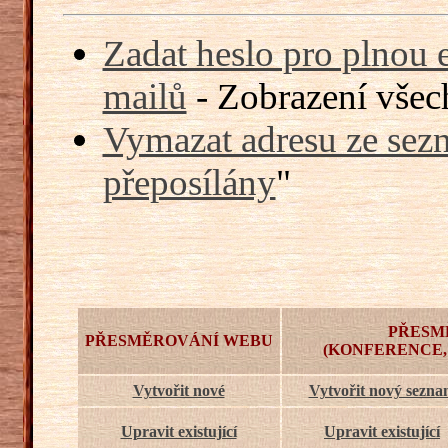
Zadat heslo pro plnou 
mailů
- Zobrazení všech
Vymazat adresu ze sezn
přeposílány
"
PŘESM
PŘESMĚROVÁNÍ WEBU
(KONFERENCE,
Vytvořit nové
Vytvořit nový sezn
Upravit existující
Upravit existující