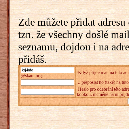
Zde můžete přidat adresu 
tzn. že všechny došlé mai
seznamu, dojdou i na adr
přidáš.
Když přijde mail na tuto adr
@skaut.org
...přeposlat ho (také) na tut
Heslo pro odebrání této adre
kdokoli, nicméně na ni přijd