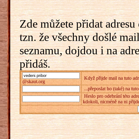
Zde můžete přidat adresu 
tzn. že všechny došlé mai
seznamu, dojdou i na adr
přidáš.
Když přijde mail na tuto adr
@skaut.org
...přeposlat ho (také) na tut
Heslo pro odebrání této adre
kdokoli, nicméně na ni přijd