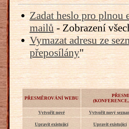
Zadat heslo pro plnou 
mailů
- Zobrazení všech
Vymazat adresu ze sezn
přeposílány
"
PŘESM
PŘESMĚROVÁNÍ WEBU
(KONFERENCE,
Vytvořit nové
Vytvořit nový sezn
Upravit existující
Upravit existující