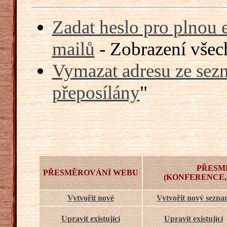
Zadat heslo pro plnou 
mailů
- Zobrazení všech
Vymazat adresu ze sezn
přeposílány
"
PŘESM
PŘESMĚROVÁNÍ WEBU
(KONFERENCE,
Vytvořit nové
Vytvořit nový sezn
Upravit existující
Upravit existující