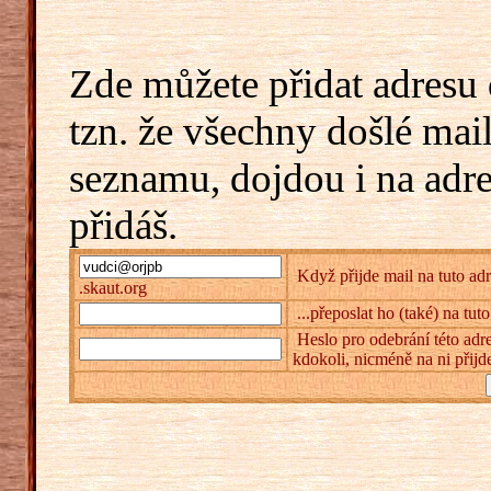
Zde můžete přidat adresu 
tzn. že všechny došlé mai
seznamu, dojdou i na adr
přidáš.
Když přijde mail na tuto adr
.skaut.org
...přeposlat ho (také) na tut
Heslo pro odebrání této adre
kdokoli, nicméně na ni přijd