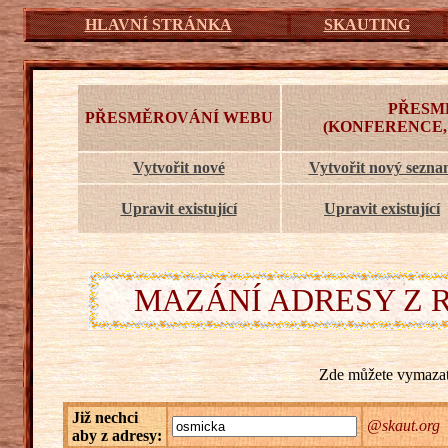
HLAVNÍ STRÁNKA
SKAUTING
PŘESM
PŘESMĚROVÁNÍ WEBU
(KONFERENCE,
Vytvořit nové
Vytvořit nový sezn
Upravit existující
Upravit existující
MAZÁNÍ ADRESY Z 
Zde můžete vymazat 
Již nechci
@skaut.org
c
aby z adresy: