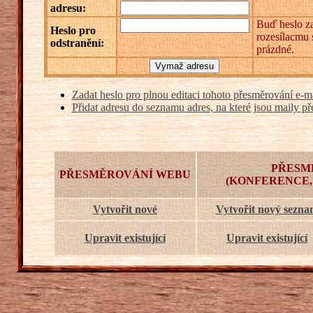
adresu:
Buď heslo za
Heslo pro
rozesílacmu 
odstranění:
prázdné.
Zadat heslo pro plnou editaci tohoto přesměrování e-m
Přidat adresu do seznamu adres, na které jsou maily př
PŘESM
PŘESMĚROVÁNÍ WEBU
(KONFERENCE,
Vytvořit nové
Vytvořit nový sezn
Upravit existující
Upravit existující