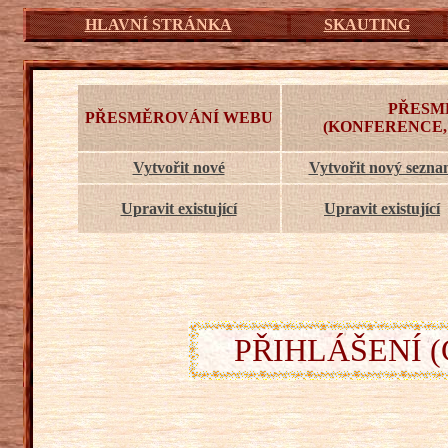
HLAVNÍ STRÁNKA
SKAUTING
PŘESM
PŘESMĚROVÁNÍ WEBU
(KONFERENCE,
Vytvořit nové
Vytvořit nový sezn
Upravit existující
Upravit existující
PŘIHLÁŠENÍ (