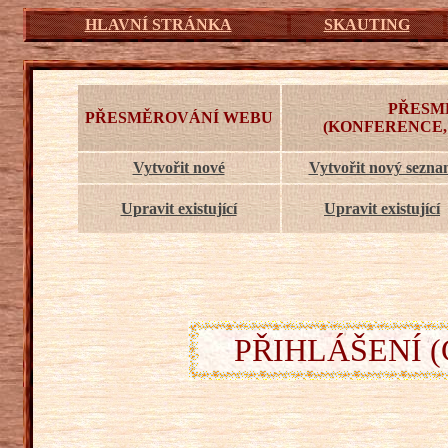
HLAVNÍ STRÁNKA
SKAUTING
PŘESM
PŘESMĚROVÁNÍ WEBU
(KONFERENCE,
Vytvořit nové
Vytvořit nový sezn
Upravit existující
Upravit existující
PŘIHLÁŠENÍ (