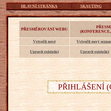
HLAVNÍ STRÁNKA
SKAUTING
PŘESM
PŘESMĚROVÁNÍ WEBU
(KONFERENCE,
Vytvořit nové
Vytvořit nový sezn
Upravit existující
Upravit existující
PŘIHLÁŠENÍ (