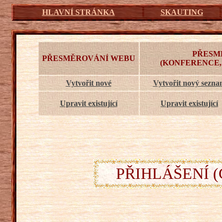
HLAVNÍ STRÁNKA
SKAUTING
PŘESM
PŘESMĚROVÁNÍ WEBU
(KONFERENCE,
Vytvořit nové
Vytvořit nový sezn
Upravit existující
Upravit existující
PŘIHLÁŠENÍ (