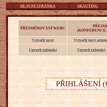
HLAVNÍ STRÁNKA
SKAUTING
PŘESM
PŘESMĚROVÁNÍ WEBU
(KONFERENCE,
Vytvořit nové
Vytvořit nový sezn
Upravit existující
Upravit existující
PŘIHLÁŠENÍ (