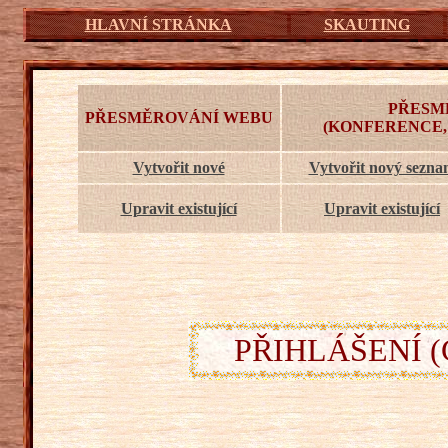
HLAVNÍ STRÁNKA
SKAUTING
PŘESM
PŘESMĚROVÁNÍ WEBU
(KONFERENCE,
Vytvořit nové
Vytvořit nový sezn
Upravit existující
Upravit existující
PŘIHLÁŠENÍ (