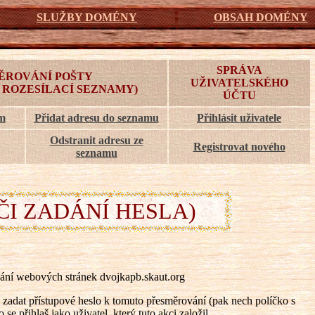
SLUŽBY DOMÉNY
OBSAH DOMÉNY
SPRÁVA
ĚROVÁNÍ POŠTY
UŽIVATELSKÉHO
 ROZESÍLACÍ SEZNAMY)
ÚČTU
am
Přidat adresu do seznamu
Přihlásit uživatele
Odstranit adresu ze
Registrovat nového
seznamu
ČI ZADÁNÍ HESLA)
ání webových stránek dvojkapb.skaut.org
zadat přístupové heslo k tomuto přesměrování (pak nech políčko s
e přihlaš jako uživatel, který tuto akci založil.