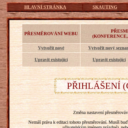
HLAVNÍ STRÁNKA
SKAUTING
PŘESM
PŘESMĚROVÁNÍ WEBU
(KONFERENCE,
Vytvořit nové
Vytvořit nový sezn
Upravit existující
Upravit existující
PŘIHLÁŠENÍ (
Změna nastavení přesměrováv
Nemáš práva k editaci tohoto přesměrování. Musíš buď 
uživatelským jménem prázdné), nebo s