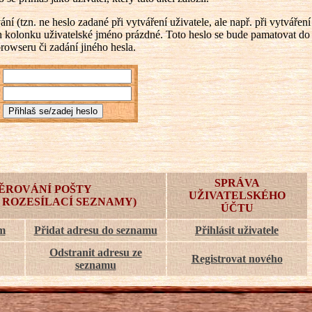
 (tzn. ne heslo zadané při vytváření uživatele, ale např. při vytváření
ch kolonku uživatelské jméno prázdné. Toto heslo se bude pamatovat do
browseru či zadání jiného hesla.
SPRÁVA
ĚROVÁNÍ POŠTY
UŽIVATELSKÉHO
 ROZESÍLACÍ SEZNAMY)
ÚČTU
am
Přidat adresu do seznamu
Přihlásit uživatele
Odstranit adresu ze
Registrovat nového
seznamu