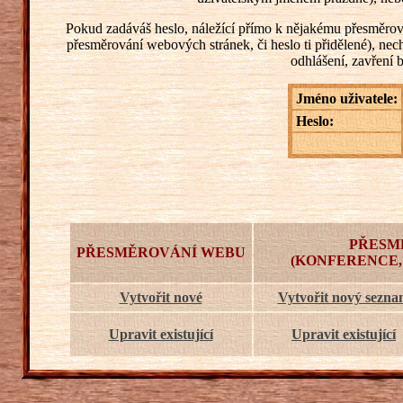
Pokud zadáváš heslo, náležící přímo k nějakému přesměrování
přesměrování webových stránek, či heslo ti přidělené), ne
odhlášení, zavření 
Jméno uživatele:
Heslo:
PŘESM
PŘESMĚROVÁNÍ WEBU
(KONFERENCE,
Vytvořit nové
Vytvořit nový sezn
Upravit existující
Upravit existující