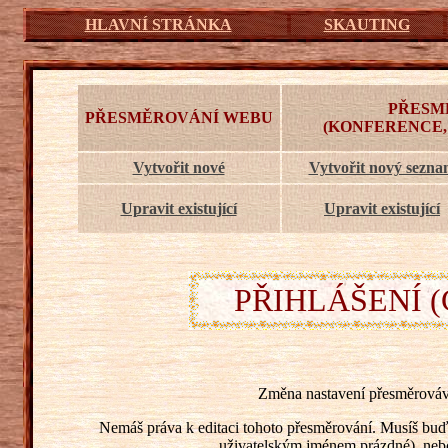
HLAVNÍ STRÁNKA
SKAUTING
PŘESM
PŘESMĚROVÁNÍ WEBU
(KONFERENCE,
Vytvořit nové
Vytvořit nový sezn
Upravit existující
Upravit existující
PŘIHLÁŠENÍ (
Změna nastavení přesměrováv
Nemáš práva k editaci tohoto přesměrování. Musíš buď 
uživatelským jménem prázdné), nebo s