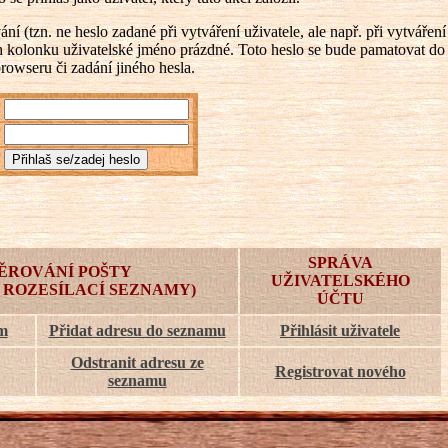
 (tzn. ne heslo zadané při vytváření uživatele, ale např. při vytváření
ch kolonku uživatelské jméno prázdné. Toto heslo se bude pamatovat do
browseru či zadání jiného hesla.
SPRÁVA
ĚROVÁNÍ POŠTY
UŽIVATELSKÉHO
 ROZESÍLACÍ SEZNAMY)
ÚČTU
am
Přidat adresu do seznamu
Přihlásit uživatele
Odstranit adresu ze
Registrovat nového
seznamu