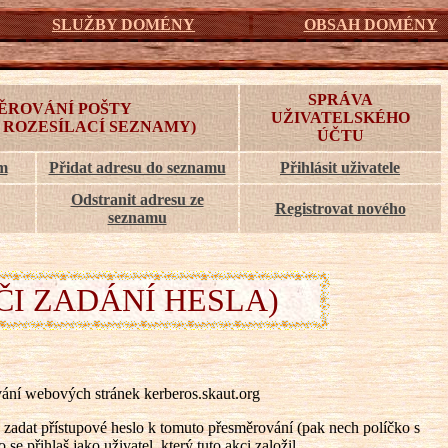
SLUŽBY DOMÉNY
OBSAH DOMÉNY
SPRÁVA
ĚROVÁNÍ POŠTY
UŽIVATELSKÉHO
 ROZESÍLACÍ SEZNAMY)
ÚČTU
am
Přidat adresu do seznamu
Přihlásit uživatele
Odstranit adresu ze
Registrovat nového
seznamu
ČI ZADÁNÍ HESLA)
ání webových stránek kerberos.skaut.org
zadat přístupové heslo k tomuto přesměrování (pak nech políčko s
e přihlaš jako uživatel, který tuto akci založil.