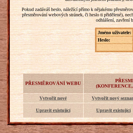
Pokud zadáváš heslo, náležící přímo k nějakému přesměrování
přesměrování webových stránek, či heslo ti přidělené), ne
odhlášení, zavření 
Jméno uživatele:
Heslo:
PŘESM
PŘESMĚROVÁNÍ WEBU
(KONFERENCE,
Vytvořit nové
Vytvořit nový sezn
Upravit existující
Upravit existující