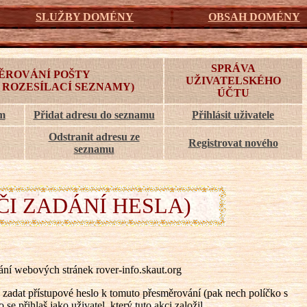
SLUŽBY DOMÉNY
OBSAH DOMÉNY
SPRÁVA
ĚROVÁNÍ POŠTY
UŽIVATELSKÉHO
 ROZESÍLACÍ SEZNAMY)
ÚČTU
am
Přidat adresu do seznamu
Přihlásit uživatele
Odstranit adresu ze
Registrovat nového
seznamu
ČI ZADÁNÍ HESLA)
ní webových stránek rover-info.skaut.org
zadat přístupové heslo k tomuto přesměrování (pak nech políčko s
e přihlaš jako uživatel, který tuto akci založil.