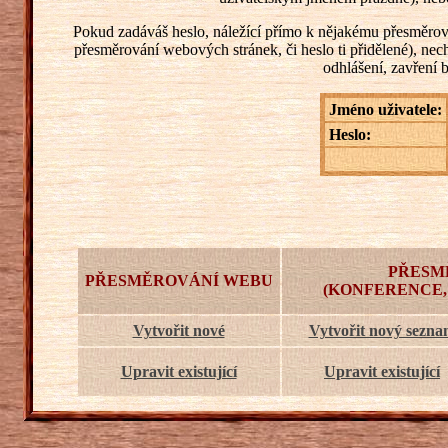
Pokud zadáváš heslo, náležící přímo k nějakému přesměrování
přesměrování webových stránek, či heslo ti přidělené), ne
odhlášení, zavření 
Jméno uživatele:
Heslo:
PŘESM
PŘESMĚROVÁNÍ WEBU
(KONFERENCE,
Vytvořit nové
Vytvořit nový sezn
Upravit existující
Upravit existující