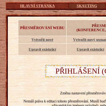
HLAVNÍ STRÁNKA
SKAUTING
PŘESM
PŘESMĚROVÁNÍ WEBU
(KONFERENCE,
Vytvořit nové
Vytvořit nový sezn
Upravit existující
Upravit existující
PŘIHLÁŠENÍ (
Změna nastavení přesměrovává
Nemáš práva k editaci tohoto přesměrování. Musíš buď 
uživatelským jménem prázdné), nebo s