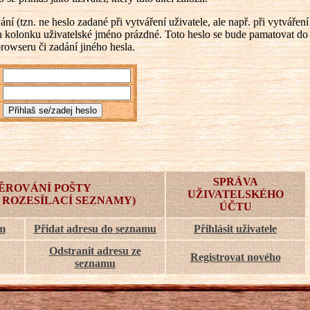
 (tzn. ne heslo zadané při vytváření uživatele, ale např. při vytváření
ch kolonku uživatelské jméno prázdné. Toto heslo se bude pamatovat do
browseru či zadání jiného hesla.
SPRÁVA
ĚROVÁNÍ POŠTY
UŽIVATELSKÉHO
 ROZESÍLACÍ SEZNAMY)
ÚČTU
am
Přidat adresu do seznamu
Přihlásit uživatele
Odstranit adresu ze
Registrovat nového
seznamu