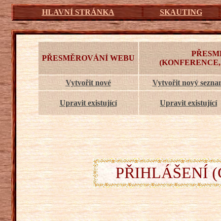
HLAVNÍ STRÁNKA
SKAUTING
PŘESM
PŘESMĚROVÁNÍ WEBU
(KONFERENCE,
Vytvořit nové
Vytvořit nový sezn
Upravit existující
Upravit existující
PŘIHLÁŠENÍ (