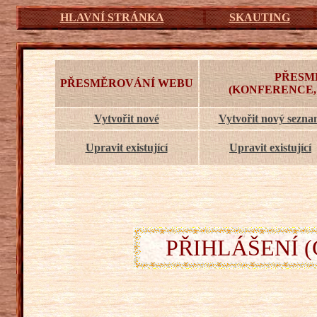
HLAVNÍ STRÁNKA
SKAUTING
PŘESM
PŘESMĚROVÁNÍ WEBU
(KONFERENCE,
Vytvořit nové
Vytvořit nový sezn
Upravit existující
Upravit existující
PŘIHLÁŠENÍ (