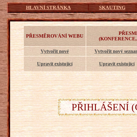
HLAVNÍ STRÁNKA
SKAUTING
PŘESM
PŘESMĚROVÁNÍ WEBU
(KONFERENCE,
Vytvořit nové
Vytvořit nový sezn
Upravit existující
Upravit existující
PŘIHLÁŠENÍ (