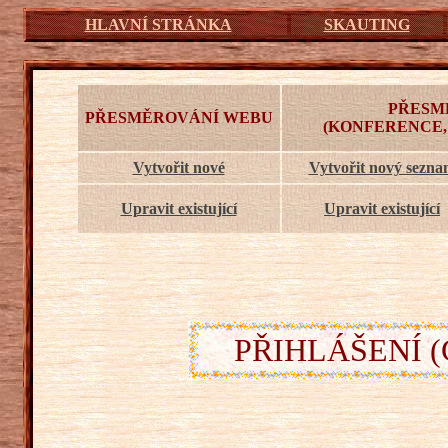
HLAVNÍ STRÁNKA
SKAUTING
PŘESM
PŘESMĚROVÁNÍ WEBU
(KONFERENCE,
Vytvořit nové
Vytvořit nový sezn
Upravit existující
Upravit existující
PŘIHLÁŠENÍ (