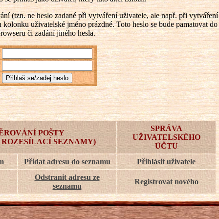
 (tzn. ne heslo zadané při vytváření uživatele, ale např. při vytváření
ch kolonku uživatelské jméno prázdné. Toto heslo se bude pamatovat do
browseru či zadání jiného hesla.
SPRÁVA
ĚROVÁNÍ POŠTY
UŽIVATELSKÉHO
 ROZESÍLACÍ SEZNAMY)
ÚČTU
am
Přidat adresu do seznamu
Přihlásit uživatele
Odstranit adresu ze
Registrovat nového
seznamu