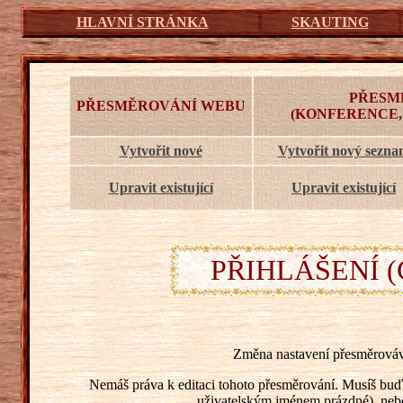
HLAVNÍ STRÁNKA
SKAUTING
PŘESM
PŘESMĚROVÁNÍ WEBU
(KONFERENCE,
Vytvořit nové
Vytvořit nový sezn
Upravit existující
Upravit existující
PŘIHLÁŠENÍ (
Změna nastavení přesměrováv
Nemáš práva k editaci tohoto přesměrování. Musíš buď 
uživatelským jménem prázdné), nebo s