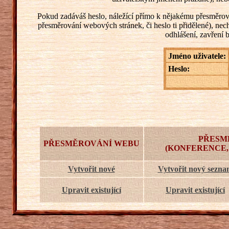
Pokud zadáváš heslo, náležící přímo k nějakému přesměrování
přesměrování webových stránek, či heslo ti přidělené), ne
odhlášení, zavření 
Jméno uživatele:
Heslo:
PŘESM
PŘESMĚROVÁNÍ WEBU
(KONFERENCE,
Vytvořit nové
Vytvořit nový sezn
Upravit existující
Upravit existující