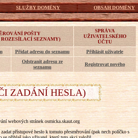
SLUŽBY DOMÉNY
OBSAH DOMÉNY
SPRÁVA
ĚROVÁNÍ POŠTY
UŽIVATELSKÉHO
 ROZESÍLACÍ SEZNAMY)
ÚČTU
am
Přidat adresu do seznamu
Přihlásit uživatele
Odstranit adresu ze
Registrovat nového
seznamu
ČI ZADÁNÍ HESLA)
ání webových stránek osmicka.skaut.org
zadat přístupové heslo k tomuto přesměrování (pak nech políčko s
e přihlaš jako uživatel, který tuto akci založil.