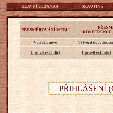
HLAVNÍ STRÁNKA
SKAUTING
PŘESM
PŘESMĚROVÁNÍ WEBU
(KONFERENCE,
Vytvořit nové
Vytvořit nový sezn
Upravit existující
Upravit existující
PŘIHLÁŠENÍ (